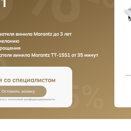
S1
ателя винила Marantz до 3 лет
 желанию
бращения
ателя винила
Marantz TT-15S1 от 35 минут
я со специалистом
Оставить заявку
есь c
политикой конфиденциальности